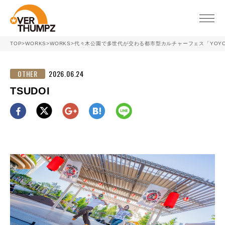
toggle
naviga
TOP
>
WORKS
>
WORKS
>
代々木公園で多世代が交わる都市型カルチャーフェス「YOYOGI
OTHER
2026.06.24
TSUDOI