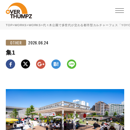
toggle
naviga
TOP
>
WORKS
>
WORKS
>
代々木公園で多世代が交わる都市型カルチャーフェス「YOYOGI
OTHER
2026.06.24
集1