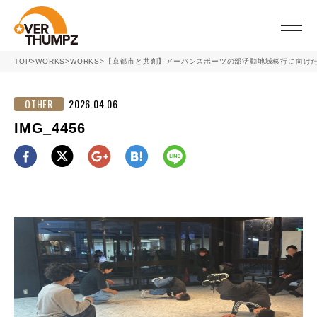
toggle
naviga
TOP
>
WORKS
>
WORKS
>
【京都市と共創】アーバンスポーツの部活動地域移行に向け
OTHER
2026.04.06
IMG_4456