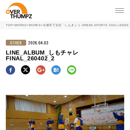
toggle
naviga
TOP
>
WORKS
>
WORKS
>
京都市下京区「しもぎょう URBAN SPORTS CHALLENG
OTHER
2026.04.03
LINE_ALBUM_しもチャレ
FINAL_260402_2