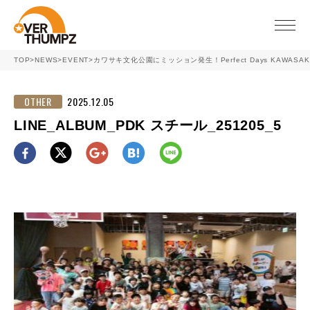
toggle
naviga
TOP
>
NEWS
>
EVENT
>
カワサキ文化公園にミッション発生！Perfect Days KAWASA
OTHER
2025.12.05
LINE_ALBUM_PDK スチール_251205_5